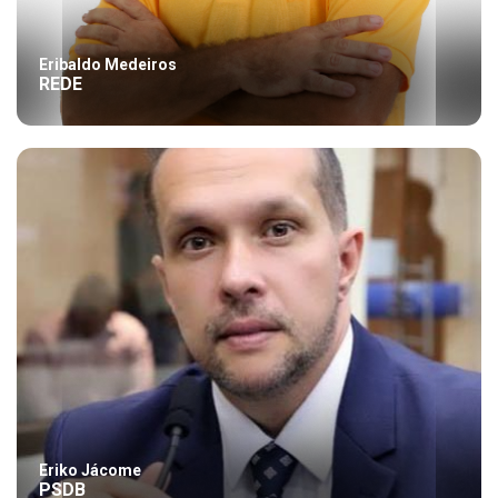
Eribaldo Medeiros
REDE
Eriko Jácome
PSDB