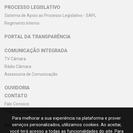
PROCESSO LEGISLATIVO
Sistema de Apoio ao Processo Legislativo - SAPL
Regimento Interno
PORTAL DA TRANSPARÊNCIA
COMUNICAÇÃO INTEGRADA
TV Câmara
Rádio Câmara
Assessoria de Comunicação
OUVIDORIA
CONTATO
Fale Conosco
Fale com o vereador
Para melhorar a sua experiência na plataforma e prover
serviços personalizados, utilizamos cookies. Ao aceitar,
Redes Sociais
você terá acesso a todas as funcionalidades do site. Para