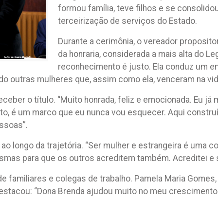
formou família, teve filhos e se consolid
terceirização de serviços do Estado.
Durante a cerimônia, o vereador proposito
da honraria, considerada a mais alta do Le
reconhecimento é justo. Ela conduz um em
o outras mulheres que, assim como ela, venceram na vida
ber o título. “Muito honrada, feliz e emocionada. Eu já
nto, é um marco que eu nunca vou esquecer. Aqui construí
ssoas”.
o longo da trajetória. “Ser mulher e estrangeira é uma c
mas para que os outros acreditem também. Acreditei e si
miliares e colegas de trabalho. Pamela Maria Gomes, dir
estacou: “Dona Brenda ajudou muito no meu crescimento