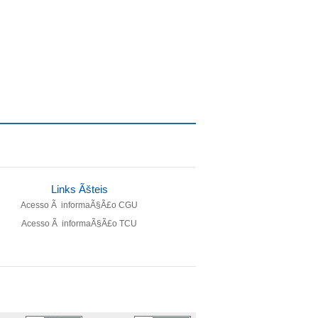
Links Ãšteis
Acesso Ã informaÃ§Ã£o CGU
Acesso Ã informaÃ§Ã£o TCU