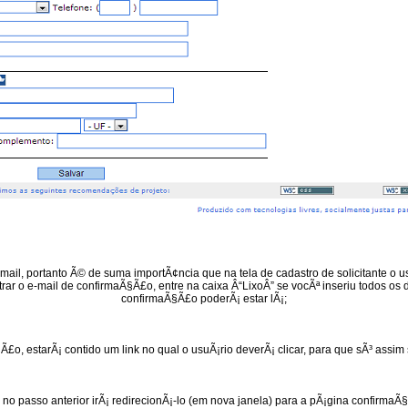
mail, portanto Ã© de suma importÃ¢ncia que na tela de cadastro de solicitante o usu
ar o e-mail de confirmaÃ§Ã£o, entre na caixa Â“LixoÂ” se vocÃª inseriu todos os 
confirmaÃ§Ã£o poderÃ¡ estar lÃ¡;
Ã£o, estarÃ¡ contido um link no qual o usuÃ¡rio deverÃ¡ clicar, para que sÃ³ assim 
cou no passo anterior irÃ¡ redirecionÃ¡-lo (em nova janela) para a pÃ¡gina confirmaÃ