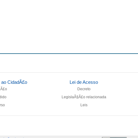
o ao CidadÃ£o
Lei de Acesso
§Ã£o
Decreto
dido
LegislaÃ§Ã£o relacionada
rso
Leis