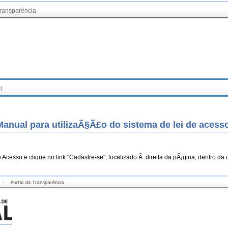
Transparência
l
Manual para utilizaÃ§Ã£o do sistema de lei de acesso
 Acesso e clique no link "Cadastre-se", localizado Ã direita da pÃ¡gina, dentro da c