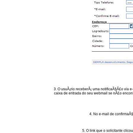
3. O usuÃ¡rio receberÃ¡ uma notificaÃ§Ã£o via e-
caixa de entrada do seu webmail se nÃ£o encontr
4. No e-mail de confirmaÃ§
5. O link que o solicitante cli