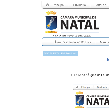
Principal
Ouvidoria
Portal da 
Área Restrita do e-SIC Livre
Manua
VOCÃª ESTÃ¡ EM: MANUAL;
1. Entre na pÃ¡gina do Lei de