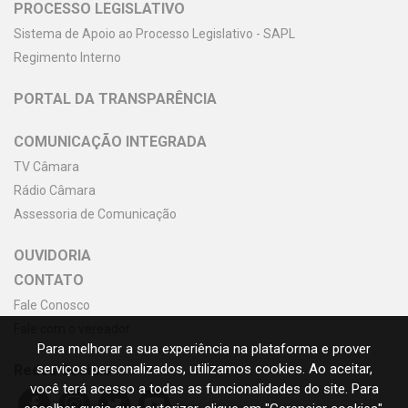
PROCESSO LEGISLATIVO
Sistema de Apoio ao Processo Legislativo - SAPL
Regimento Interno
PORTAL DA TRANSPARÊNCIA
COMUNICAÇÃO INTEGRADA
TV Câmara
Rádio Câmara
Assessoria de Comunicação
OUVIDORIA
CONTATO
Fale Conosco
Fale com o vereador
Para melhorar a sua experiência na plataforma e prover
serviços personalizados, utilizamos cookies. Ao aceitar,
Redes Sociais
você terá acesso a todas as funcionalidades do site. Para