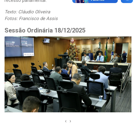
recesso parlamentar.
Texto: Cláudio Oliveira
Fotos: Francisco de Assis
Sessão Ordinária 18/12/2025
‹
›