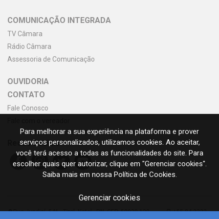
COMUNICAÇÃO INTEGRADA
TV Câmara
Rádio Câmara
Assessoria de Comunicação
OUVIDORIA
CONTATO
Fale Conosco
Fale com o vereador
Para melhorar a sua experiência na plataforma e prover
serviços personalizados, utilizamos cookies. Ao aceitar,
Redes Sociais
você terá acesso a todas as funcionalidades do site. Para
escolher quais quer autorizar, clique em "Gerenciar cookies".
Saiba mais em nossa Política de Cookies.
Gerenciar cookies
Rua Jundiaí, 546 - Tirol, Natal - RN, CEP: 59020-120
+55 84 3232-
room
stay_primary_portrait