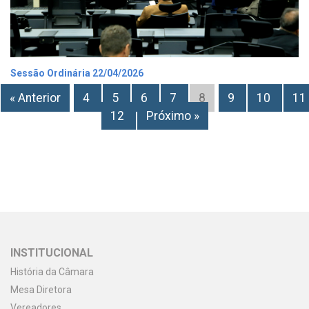
Sessão Ordinária 22/04/2026
« Anterior
4
5
6
7
8
9
10
11
12
Próximo »
INSTITUCIONAL
História da Câmara
Mesa Diretora
Vereadores